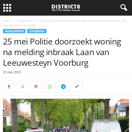
Home
Haaglanden
25 mei Politie doorzoekt woning na melding inbraak Laan van
Leeuwesteyn Voorburg
HAAGLANDEN
VOORBURG
25 mei Politie doorzoekt woning
na melding inbraak Laan van
Leeuwesteyn Voorburg
25 mei 2015