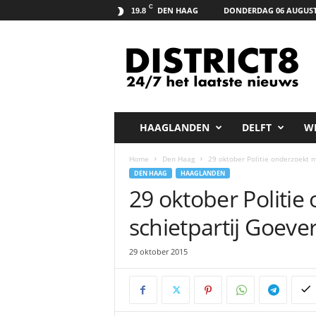
C
DEN HAAG
DONDERDAG 06 AUGUST
19.8
D
i
s
t
r
i
c
HAAGLANDEN
DELFT
W
t
8
Home
Den Haag
29 oktober Politie onderzoekt 
.
DEN HAAG
HAAGLANDEN
n
29 oktober Politie
e
t
schietpartij Goev
29 oktober 2015