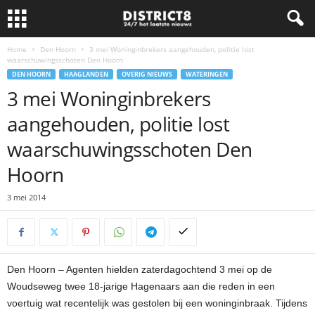
Home
Den Hoorn
3 mei Woninginbrekers aangehouden, politie lost
waarschuwingsschoten Den Hoorn
DEN HOORN
HAAGLANDEN
OVERIG NIEUWS
WATERINGEN
3 mei Woninginbrekers
aangehouden, politie lost
waarschuwingsschoten Den
Hoorn
3 mei 2014
Den Hoorn – Agenten hielden zaterdagochtend 3 mei op de
Woudseweg twee 18-jarige Hagenaars aan die reden in een
voertuig wat recentelijk was gestolen bij een woninginbraak. Tijdens