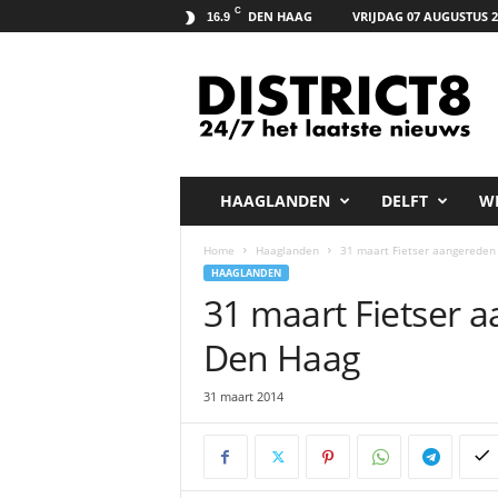
C
DEN HAAG
VRIJDAG 07 AUGUSTUS 2
16.9
D
i
s
t
r
i
c
HAAGLANDEN
DELFT
W
t
8
Home
Haaglanden
31 maart Fietser aangerede
.
HAAGLANDEN
n
31 maart Fietser
e
t
Den Haag
31 maart 2014