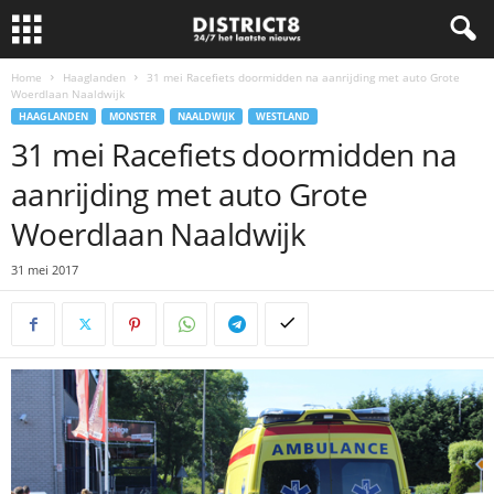
Home
Haaglanden
31 mei Racefiets doormidden na aanrijding met auto Grote
Woerdlaan Naaldwijk
HAAGLANDEN
MONSTER
NAALDWIJK
WESTLAND
31 mei Racefiets doormidden na
aanrijding met auto Grote
Woerdlaan Naaldwijk
31 mei 2017