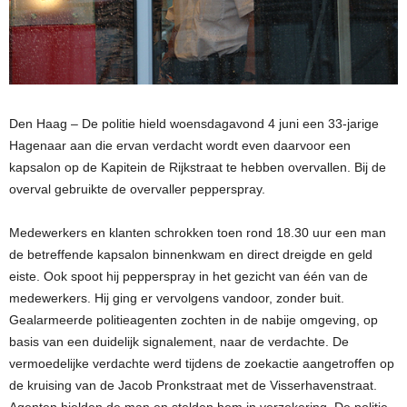
Den Haag – De politie hield woensdagavond 4 juni een 33-jarige
Hagenaar aan die ervan verdacht wordt even daarvoor een
kapsalon op de Kapitein de Rijkstraat te hebben overvallen. Bij de
overval gebruikte de overvaller pepperspray.
Medewerkers en klanten schrokken toen rond 18.30 uur een man
de betreffende kapsalon binnenkwam en direct dreigde en geld
eiste. Ook spoot hij pepperspray in het gezicht van één van de
medewerkers. Hij ging er vervolgens vandoor, zonder buit.
Gealarmeerde politieagenten zochten in de nabije omgeving, op
basis van een duidelijk signalement, naar de verdachte. De
vermoedelijke verdachte werd tijdens de zoekactie aangetroffen op
de kruising van de Jacob Pronkstraat met de Visserhavenstraat.
Agenten hielden de man en stelden hem in verzekering. De politie