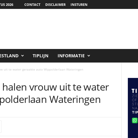
US 2026
CONTACT
DISCLAIMER
INSTUREN
ESTLAND
TIPLIJN
INFORMATIE
w uit te water geraakte auto Wippolderlaan Wateringen
halen vrouw uit te water
polderlaan Wateringen