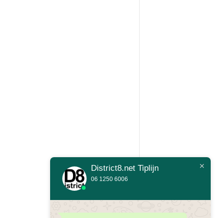
District8.net Tiplijn
06 1250 6006