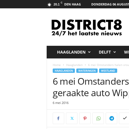
C
DEN HAAG
DONDERDAG 06 AUGUST
20.1
D
i
s
t
r
i
c
HAAGLANDEN
DELFT
W
t
8
Home
Haaglanden
6 mei Omstanders halen vrou
.
HAAGLANDEN
WATERINGEN
WESTLAND
n
6 mei Omstanders 
e
t
geraakte auto Wip
6 mei 2016