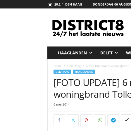
C
DEN HAAG
DONDERDAG 06 AUGUST
20.1
D
i
s
t
r
i
c
HAAGLANDEN
DELFT
W
t
8
Home
Den Haag
6 mei Uitslaande woningbrand 
.
DEN HAAG
HAAGLANDEN
n
[FOTO UPDATE] 6 
e
t
woningbrand Toll
6 mei 2014