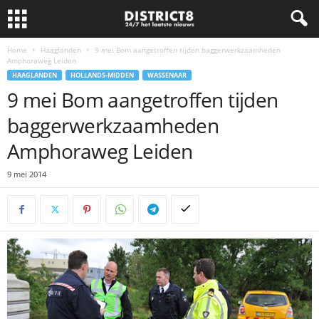
Home
Haaglanden
9 mei Bom aangetroffen tijden baggerwerkzaamheden
Amphoraweg Leiden
HAAGLANDEN
HOLLANDS-MIDDEN
WASSENAAR
9 mei Bom aangetroffen tijden
baggerwerkzaamheden
Amphoraweg Leiden
9 mei 2014