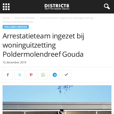
Home
Hollands-Midden
Arrestatieteam ingezet bij woninguitzetting
Poldermolendreef Gouda
HOLLANDS-MIDDEN
Arrestatieteam ingezet bij
woninguitzetting
Poldermolendreef Gouda
12 december 2019