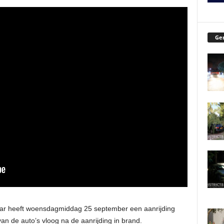
Ger
ar heeft woensdagmiddag 25 september een aanrijding
n de auto’s vloog na de aanrijding in brand.