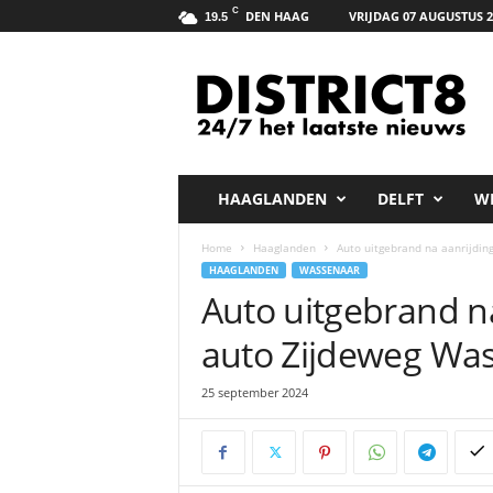
C
DEN HAAG
VRIJDAG 07 AUGUSTUS 2
19.5
D
i
s
t
r
i
c
HAAGLANDEN
DELFT
W
t
8
Home
Haaglanden
Auto uitgebrand na aanrijdi
.
HAAGLANDEN
WASSENAAR
n
Auto uitgebrand n
e
t
auto Zijdeweg Wa
25 september 2024