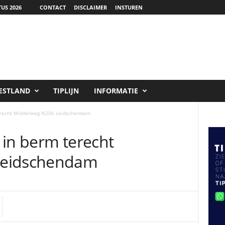
US 2026
CONTACT
DISCLAIMER
INSTUREN
ESTLAND
TIPLIJN
INFORMATIE
terecht Middelweg N206 Leidschendam
 in berm terecht
Leidschendam