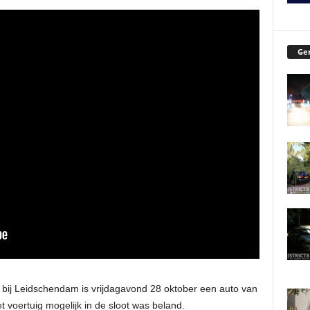
Ger
ij Leidschendam is vrijdagavond 28 oktober een auto van
 voertuig mogelijk in de sloot was beland.