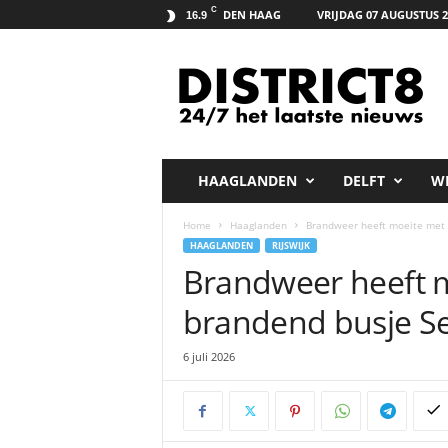
C
DEN HAAG
VRIJDAG 07 AUGUSTUS 2
16.9
D
i
s
t
r
i
c
HAAGLANDEN
DELFT
W
t
8
Home
Haaglanden
Brandweer heeft moeite met b
.
HAAGLANDEN
RIJSWIJK
n
Brandweer heeft m
e
t
brandend busje Ser
6 juli 2026