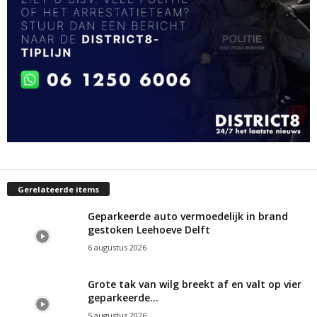
Gerelateerde items
Geparkeerde auto vermoedelijk in brand
gestoken Leehoeve Delft
6 augustus 2026
Grote tak van wilg breekt af en valt op vier
geparkeerde...
5 augustus 2026