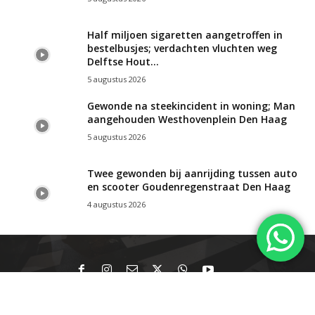
Half miljoen sigaretten aangetroffen in
bestelbusjes; verdachten vluchten weg
Delftse Hout...
5 augustus 2026
Gewonde na steekincident in woning; Man
aangehouden Westhovenplein Den Haag
5 augustus 2026
Twee gewonden bij aanrijding tussen auto
en scooter Goudenregenstraat Den Haag
4 augustus 2026
Disclaimer
Insturen
Privacy verklaring
Contact