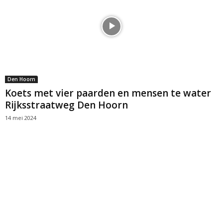
Den Hoorn
Koets met vier paarden en mensen te water
Rijksstraatweg Den Hoorn
14 mei 2024