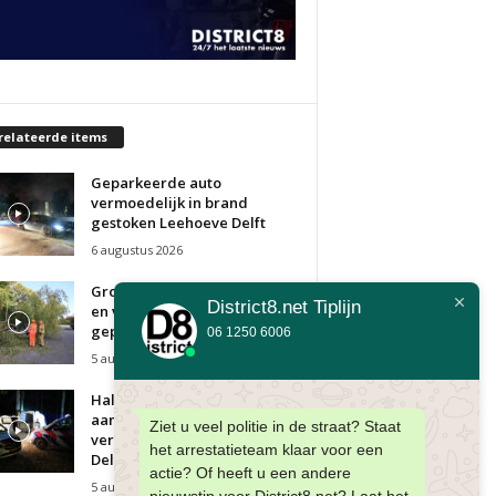
relateerde items
Geparkeerde auto
vermoedelijk in brand
gestoken Leehoeve Delft
6 augustus 2026
Grote tak van wilg breekt af
District8.net Tiplijn
en valt op vier
geparkeerde...
06 1250 6006
5 augustus 2026
Half miljoen sigaretten
aangetroffen in bestelbusjes;
Ziet u veel politie in de straat? Staat
verdachten vluchten weg
het arrestatieteam klaar voor een
Delftse Hout...
actie? Of heeft u een andere
5 augustus 2026
nieuwstip voor District8.net? Laat het