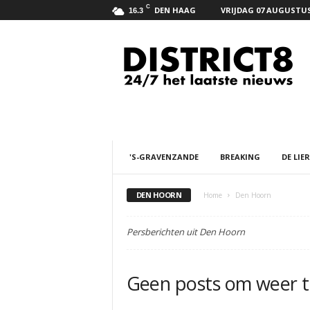
C
DEN HAAG
VRIJDAG 07 AUGUSTUS
16.3
D
i
s
t
r
i
c
t
8
'S-GRAVENZANDE
BREAKING
DE LIER
.
n
e
DEN HOORN
Home
Den Hoorn
t
Persberichten uit Den Hoorn
Geen posts om weer t