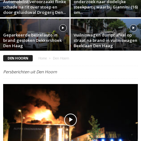
Automobilist veroorzaakt flinke
onderzoek naar dodelijke
schade na rit over stoep en
steekpartij waarbij Giannini (16)
door geluidswal Drogerij Den...
om...
Geparkeerde bestelauto in
Vuilniswagen dumpt afval op
brand gestoken Dekkershoek
straat na brand in vuilniswagen
Den Haag
Beeklaan Den Haag
DEN HOORN
Home
Den Hoorn
Persberichten uit Den Hoorn