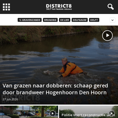
'S-GRAVENZANDE
BREAKING
DE LIER
DELFGAUW
DELFT
Van grazen naar dobberen: schaap gered
door brandweer Hogenhoorn Den Hoorn
27 juli 2026
Politie voert reconstructie uit in