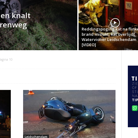
 en knalt
orenweg
Reddingspoging kat na flink
brand mislukt, kat overlijdt
Waterviolier Leidschendam
[VIDEO]
agina 10
Leidschendam