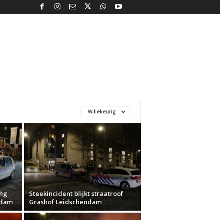
Willekeurig
ing
Steekincident blijkt straatroof
ndam
Grashof Leidschendam