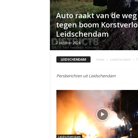
Auto raakt van de weg
tegen boom Korstverl
Leidschendam
2 oktober 2024
LEIDSCHENDAM
Home
Leidschendam
P
Persberichten uit Leidschendam
Leidschendam