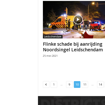
Leidschendam
Flinke schade bij aanrijding
Noordsingel Leidschendam
25 mei 2021
...
...
1
9
10
11
14