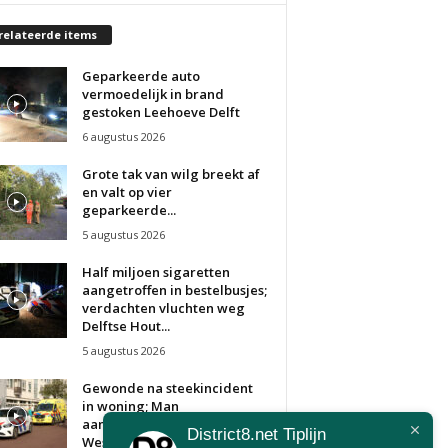
relateerde items
Geparkeerde auto
vermoedelijk in brand
gestoken Leehoeve Delft
6 augustus 2026
Grote tak van wilg breekt af
en valt op vier
geparkeerde...
5 augustus 2026
Half miljoen sigaretten
aangetroffen in bestelbusjes;
verdachten vluchten weg
Delftse Hout...
5 augustus 2026
Gewonde na steekincident
in woning; Man
aangehouden
District8.net Tiplijn
Westhovenplein Den Haag