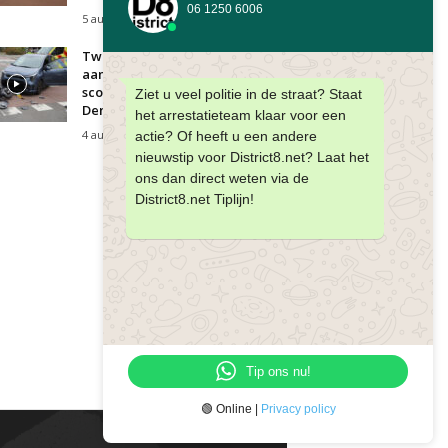
06 1250 6006
5 augustus 2026
Twee gewonden bij
aanrijding tussen auto en
scooter Goudenregenstraat
Ziet u veel politie in de straat? Staat
Den Haag
het arrestatieteam klaar voor een
4 augustus 2026
actie? Of heeft u een andere
nieuwstip voor District8.net? Laat het
ons dan direct weten via de
District8.net Tiplijn!
Tip ons nu!
🟢 Online |
Privacy policy