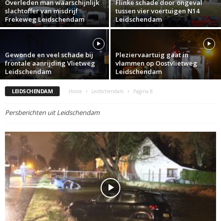
Overleden man waarschijnlijk
Flinke schade door ongeval
slachtoffer van misdrijf
tussen vier voertuigen N14
Frekeweg Leidschendam
Leidschendam
Gewonde en veel schade bij
Pleziervaartuig gaat in
frontale aanrijding Vlietweg
vlammen op Oostvlietweg
Leidschendam
Leidschendam
LEIDSCHENDAM
Home
Leidschendam
Pagina 8
Persberichten uit Leidschendam