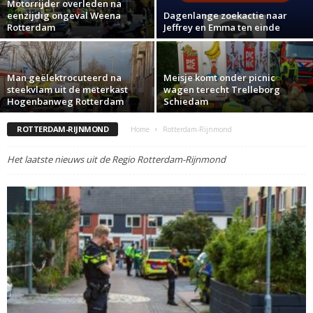
Motorrijder overleden na
eenzijdig ongeval Weena
Dagenlange zoekactie naar
Rotterdam
Jeffrey en Emma ten einde
Man geëlektrocuteerd na
Meisje komt onder picnic
steekvlam uit de meterkast
wagen terecht Trelleborg
Hogenbanweg Rotterdam
Schiedam
ROTTERDAM-RIJNMOND
Home
Rotterdam-Rijnmond
Het laatste nieuws uit de Regio Rotterdam-Rijnmond