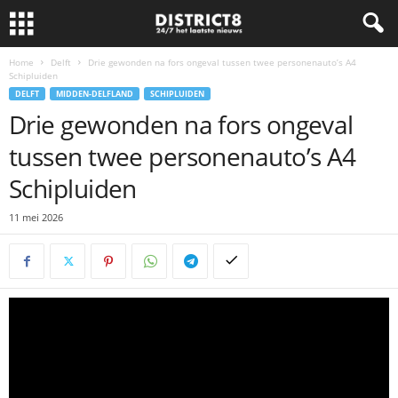
Home
Delft
Drie gewonden na fors ongeval tussen twee personenauto’s A4
Schipluiden
DELFT
MIDDEN-DELFLAND
SCHIPLUIDEN
Drie gewonden na fors ongeval
tussen twee personenauto’s A4
Schipluiden
11 mei 2026