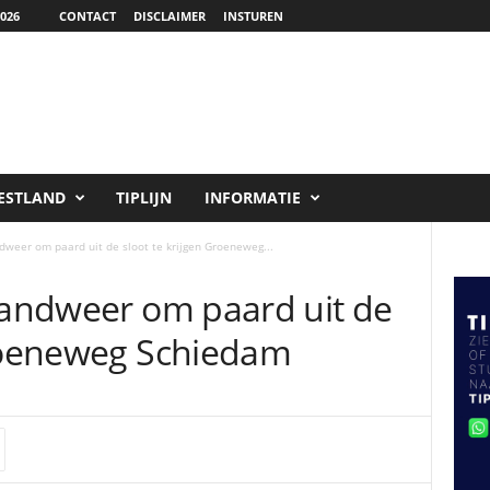
026
CONTACT
DISCLAIMER
INSTUREN
ESTLAND
TIPLIJN
INFORMATIE
ndweer om paard uit de sloot te krijgen Groeneweg...
brandweer om paard uit de
Groeneweg Schiedam