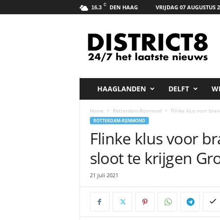
C
DEN HAAG
VRIJDAG 07 AUGUSTUS 2
16.3
D
i
s
t
r
i
c
HAAGLANDEN
DELFT
W
t
8
Home
Rotterdam-Rijnmond
Flinke klus voor bra
.
ROTTERDAM-RIJNMOND
n
Flinke klus voor 
e
t
sloot te krijgen 
21 juli 2021