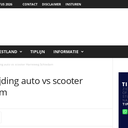
US 2026
CONTACT
DISCLAIMER
INSTUREN
ESTLAND
TIPLIJN
INFORMATIE
ing auto vs scooter Harreweg Schiedam
ding auto vs scooter
am