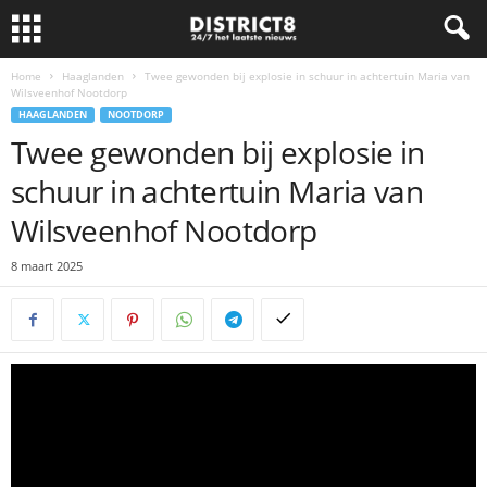
Home
Haaglanden
Twee gewonden bij explosie in schuur in achtertuin Maria van
Wilsveenhof Nootdorp
HAAGLANDEN
NOOTDORP
Twee gewonden bij explosie in
schuur in achtertuin Maria van
Wilsveenhof Nootdorp
8 maart 2025