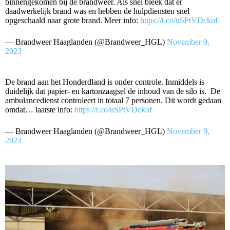
binnengekomen bij de brandweer. Als snel bleek dat er
daadwerkelijk brand was en hebben de hulpdiensten snel
opgeschaald naar grote brand. Meer info:
https://t.co/uSPtVDckof
— Brandweer Haaglanden (@Brandweer_HGL)
November 9,
2023
De brand aan het Honderdland is onder controle. Inmiddels is
duidelijk dat papier- en kartonzaagsel de inhoud van de silo is. De
ambulancedienst controleert in totaal 7 personen. Dit wordt gedaan
omdat… laatste info:
https://t.co/uSPtVDckof
— Brandweer Haaglanden (@Brandweer_HGL)
November 9,
2023