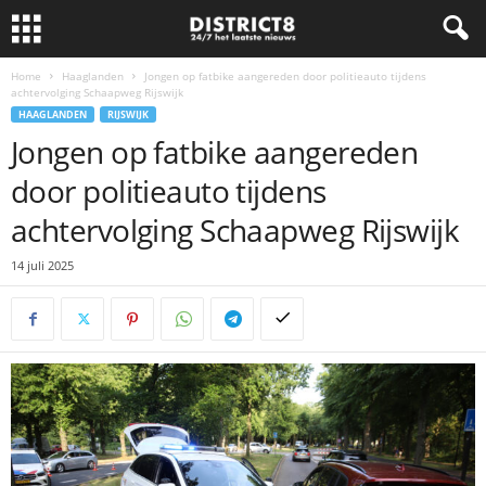
Home
Haaglanden
Jongen op fatbike aangereden door politieauto tijdens
achtervolging Schaapweg Rijswijk
HAAGLANDEN
RIJSWIJK
Jongen op fatbike aangereden
door politieauto tijdens
achtervolging Schaapweg Rijswijk
14 juli 2025