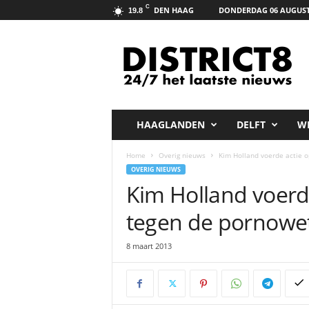
C
DEN HAAG
DONDERDAG 06 AUGUST
19.8
D
i
s
t
r
i
c
HAAGLANDEN
DELFT
W
t
8
Home
Overig nieuws
Kim Holland voerde actie 
.
OVERIG NIEUWS
n
Kim Holland voerd
e
t
tegen de pornowe
8 maart 2013