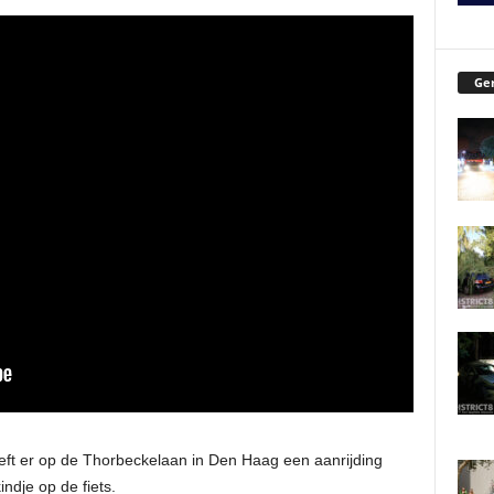
Ger
t er op de Thorbeckelaan in Den Haag een aanrijding
ndje op de fiets.