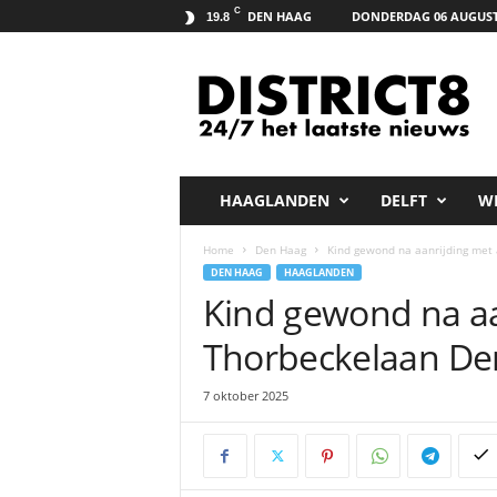
C
DEN HAAG
DONDERDAG 06 AUGUST
19.8
D
i
s
t
r
i
c
HAAGLANDEN
DELFT
W
t
8
Home
Den Haag
Kind gewond na aanrijding met
.
DEN HAAG
HAAGLANDEN
n
Kind gewond na aa
e
t
Thorbeckelaan De
7 oktober 2025