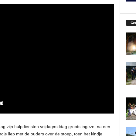
Ger
g zijn hulpdiensten vrijdagmiddag groots ingezet na een
je liep met de ouders over de stoep, toen het kindje