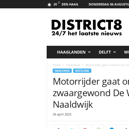
C
DEN HAAG
DONDERDAG 06 AUGUSTU
20
D
i
s
t
r
i
c
HAAGLANDEN
DELFT
W
t
8
Home
Naaldwijk
Motorrijder gaat onderuit en 
.
NAALDWIJK
WESTLAND
n
Motorrijder gaat o
e
t
zwaargewond De W
Naaldwijk
26 april 2025