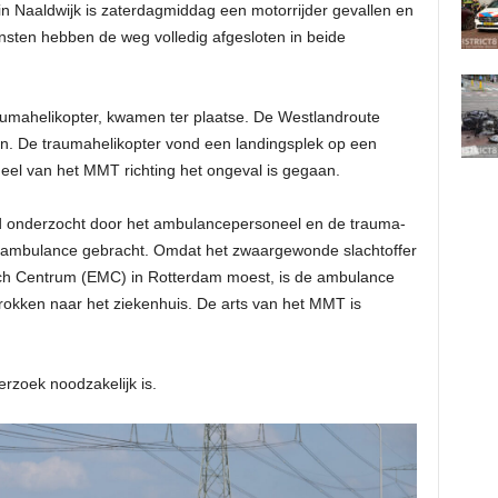
n Naaldwijk is zaterdagmiddag een motorrijder gevallen en
sten hebben de weg volledig afgesloten in beide
umahelikopter, kwamen ter plaatse. De Westlandroute
ten. De traumahelikopter vond een landingsplek op een
eel van het MMT richting het ongeval is gegaan.
jd onderzocht door het ambulancepersoneel en de trauma-
r de ambulance gebracht. Omdat het zwaargewonde slachtoffer
sch Centrum (EMC) in Rotterdam moest, is de ambulance
trokken naar het ziekenhuis. De arts van het MMT is
erzoek noodzakelijk is.