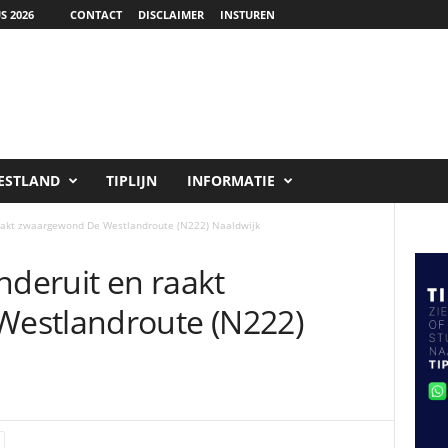
S 2026
CONTACT
DISCLAIMER
INSTUREN
ESTLAND
TIPLIJN
INFORMATIE
raakt zwaargewond De Westlandroute (N222) Naaldwijk
nderuit en raakt
estlandroute (N222)