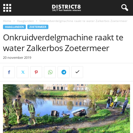
Home
Haaglanden
Onkruidverdelgmachine raakt te water Zalkerbos Zoetermeer
HAAGLANDEN
ZOETERMEER
Onkruidverdelgmachine raakt te
water Zalkerbos Zoetermeer
20 november 2019