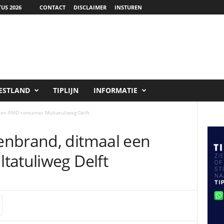
US 2026
CONTACT
DISCLAIMER
INSTUREN
ESTLAND
TIPLIJN
INFORMATIE
en PMD container Multatuliweg Delft
enbrand, ditmaal een
tatuliweg Delft