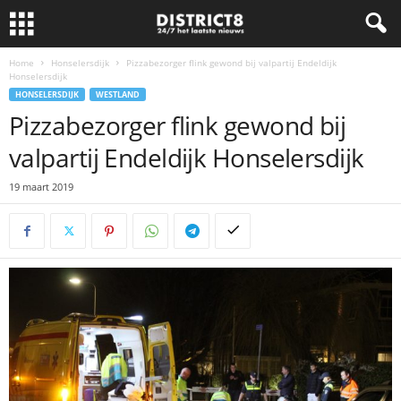
Home
Honselersdijk
Pizzabezorger flink gewond bij valpartij Endeldijk
Honselersdijk
HONSELERSDIJK
WESTLAND
Pizzabezorger flink gewond bij
valpartij Endeldijk Honselersdijk
19 maart 2019