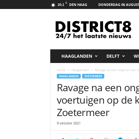
C
DEN HAAG
DONDERDAG 06 AUGUST
20.1
D
i
s
t
r
i
c
HAAGLANDEN
DELFT
W
t
8
Home
Haaglanden
Ravage na een ongeval met m
.
HAAGLANDEN
ZOETERMEER
n
Ravage na een on
e
t
voertuigen op de 
Zoetermeer
9 oktober 2021