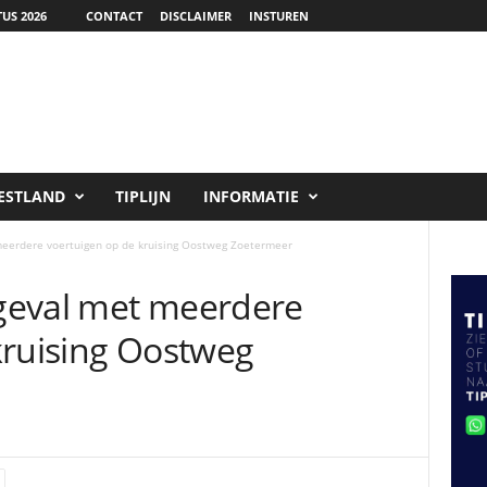
US 2026
CONTACT
DISCLAIMER
INSTUREN
ESTLAND
TIPLIJN
INFORMATIE
eerdere voertuigen op de kruising Oostweg Zoetermeer
geval met meerdere
kruising Oostweg