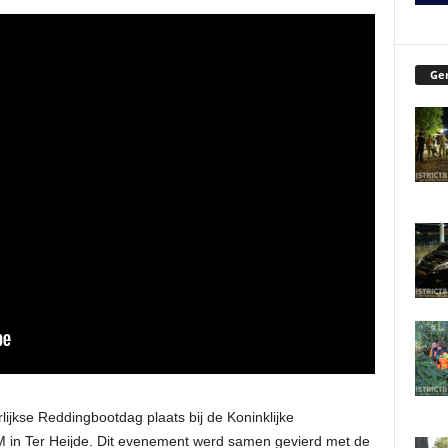
Ger
lijkse Reddingbootdag plaats bij de Koninklijke
in Ter Heijde. Dit evenement werd samen gevierd met de