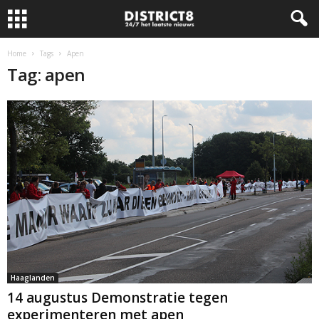
Home
Tags
Apen
Tag: apen
Haaglanden
14 augustus Demonstratie tegen
experimenteren met apen