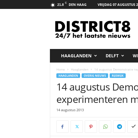
C
DEN HAAG
VRIJDAG 07 AUGUSTUS 2
21.8
D
i
s
t
r
i
c
HAAGLANDEN
DELFT
W
t
8
Home
Haaglanden
14 augustus Demonstratie t
.
HAAGLANDEN
OVERIG NIEUWS
RIJSWIJK
n
14 augustus Demon
e
t
experimenteren m
14 augustus 2013