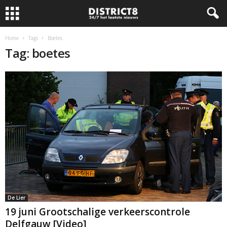
Home
Tags
Boetes
Tag: boetes
De Lier
19 juni Grootschalige verkeerscontrole
Delfgauw [Video]