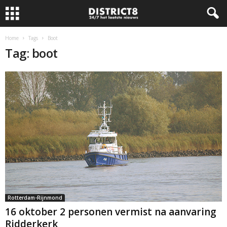
Home
Tags
Boot
Tag: boot
Rotterdam-Rijnmond
16 oktober 2 personen vermist na aanvaring
Ridderkerk