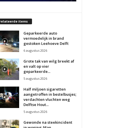
relateerde items
Geparkeerde auto
vermoedelijk in brand
gestoken Leehoeve Delft
6 augustus 2026
Grote tak van wilg breekt af
en valt op vier
geparkeerde...
5 augustus 2026
Half miljoen sigaretten
aangetroffen in bestelbusjes;
verdachten vluchten weg
Delftse Hout...
5 augustus 2026
Gewonde na steekincident
in woning; Man