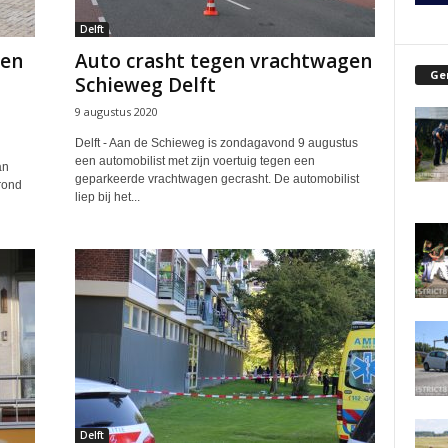
Delft
gen
Auto crasht tegen vrachtwagen
Ge
t
Schieweg Delft
9 augustus 2020
Delft - Aan de Schieweg is zondagavond 9 augustus
een automobilist met zijn voertuig tegen een
an
geparkeerde vrachtwagen gecrasht. De automobilist
rond
liep bij het...
Delft