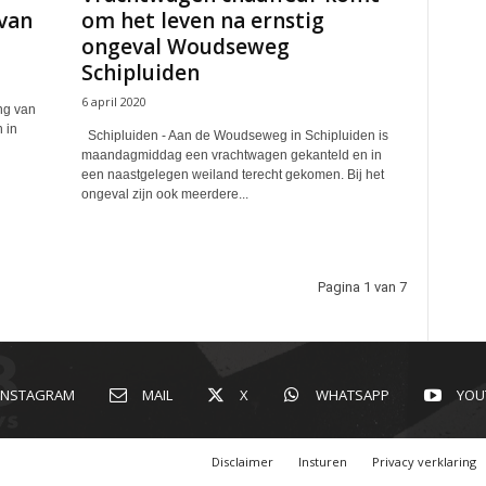
van
om het leven na ernstig
ongeval Woudseweg
Schipluiden
6 april 2020
ng van
 in
Schipluiden - Aan de Woudseweg in Schipluiden is
maandagmiddag een vrachtwagen gekanteld en in
een naastgelegen weiland terecht gekomen. Bij het
ongeval zijn ook meerdere...
Pagina 1 van 7
INSTAGRAM
MAIL
X
WHATSAPP
YOU
Disclaimer
Insturen
Privacy verklaring