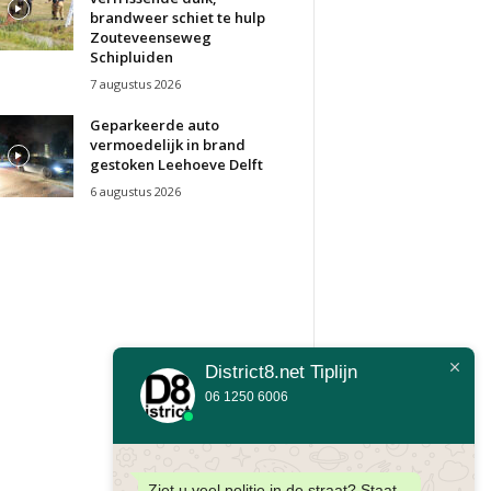
brandweer schiet te hulp
Zouteveenseweg
Schipluiden
7 augustus 2026
Geparkeerde auto
vermoedelijk in brand
gestoken Leehoeve Delft
6 augustus 2026
District8.net Tiplijn
06 1250 6006
Ziet u veel politie in de straat? Staat