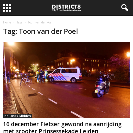
Home
Tags
Toon van der Poel
Tag: Toon van der Poel
Hollands-Midden
16 december Fietser gewond na aanrijding
met scooter Prinsessekade Leiden