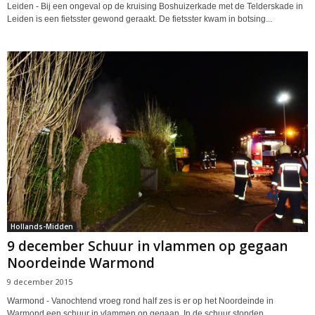
Leiden - Bij een ongeval op de kruising Boshuizerkade met de Telderskade in
Leiden is een fietsster gewond geraakt. De fietsster kwam in botsing...
Hollands-Midden
9 december Schuur in vlammen op gegaan
Noordeinde Warmond
9 december 2015
Warmond - Vanochtend vroeg rond half zes is er op het Noordeinde in
Warmond een schuur in vlammen op gegaan. In de schuur stonden...