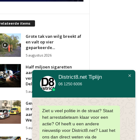
relateerde items
Grote tak van wilg breekt af
en valt op vier
geparkeerde...
5 augustus 2026
Half miljoen sigaretten
aangetroffen in bestelbusjes;
District8.net Tiplijn
verdachten vluchten weg
Delftse Hout...
06 1250 6006
5 augustus 2026
Gewonde na steekincident
in woning; Man
Ziet u veel politie in de straat? Staat
aangehouden
het arrestatieteam klaar voor een
Westhovenplein Den Haag
actie? Of heeft u een andere
5 augustus 2026
nieuwstip voor District8.net? Laat het
ons dan direct weten via de
Twee gewonden bij