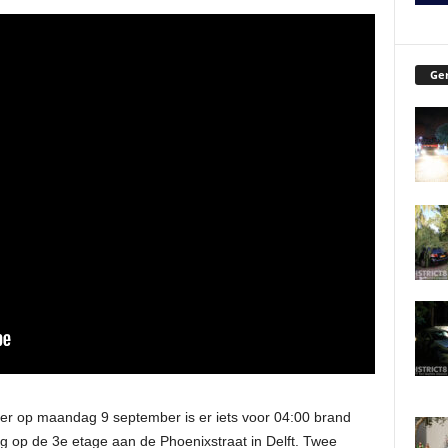
Ger
er op maandag 9 september is er iets voor 04:00 brand
 op de 3e etage aan de Phoenixstraat in Delft. Twee