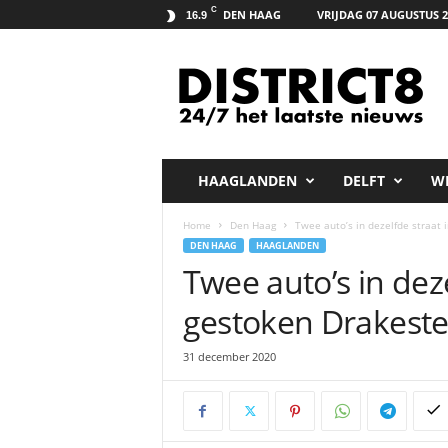
C
DEN HAAG
VRIJDAG 07 AUGUSTUS 2
16.9
D
i
s
t
r
i
c
HAAGLANDEN
DELFT
W
t
8
Home
Den Haag
Twee auto’s in dezelfde straat
.
DEN HAAG
HAAGLANDEN
n
Twee auto’s in dez
e
t
gestoken Drakest
31 december 2020