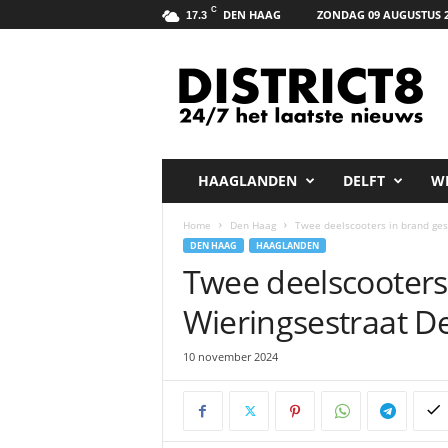
C
DEN HAAG
ZONDAG 09 AUGUSTUS 2
17.3
D
i
s
t
r
i
c
HAAGLANDEN
DELFT
W
t
8
Home
Den Haag
Twee deelscooters in brand ge
.
DEN HAAG
HAAGLANDEN
n
Twee deelscooters
e
t
Wieringsestraat D
10 november 2024