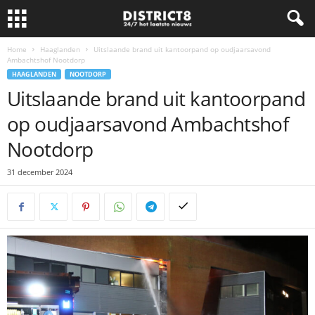
Home
Haaglanden
Uitslaande brand uit kantoorpand op oudjaarsavond
Ambachtshof Nootdorp
HAAGLANDEN
NOOTDORP
Uitslaande brand uit kantoorpand
op oudjaarsavond Ambachtshof
Nootdorp
31 december 2024