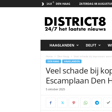
C
DEN HAAG
ZATERDAG 08 AUGUSTUS
14.8
D
i
s
t
r
i
c
HAAGLANDEN
DELFT
W
t
8
Home
Den Haag
Veel schade bij kop-staart aan
.
DEN HAAG
HAAGLANDEN
n
Veel schade bij kop
e
t
Escamplaan Den 
5 oktober 2025