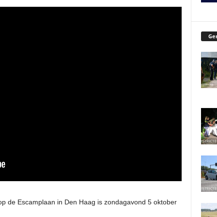
Ger
g op de Escamplaan in Den Haag is zondagavond 5 oktober