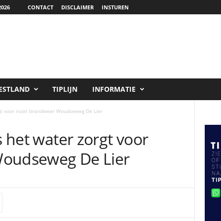
2026
CONTACT
DISCLAIMER
INSTUREN
ESTLAND
TIPLIJN
INFORMATIE
rgt voor inzet brandweer Woudseweg De Lier
s het water zorgt voor
Woudseweg De Lier