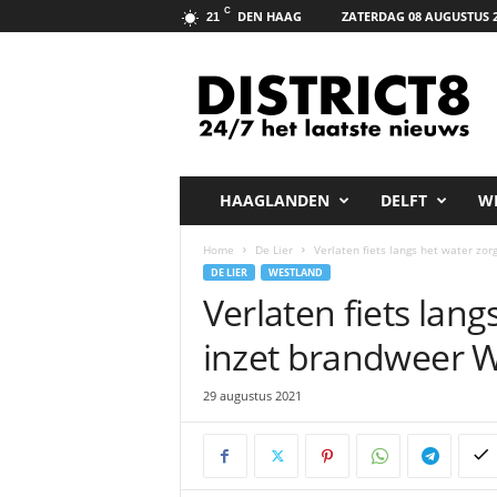
C
DEN HAAG
ZATERDAG 08 AUGUSTUS 
21
D
i
s
t
r
i
c
HAAGLANDEN
DELFT
W
t
8
Home
De Lier
Verlaten fiets langs het water zo
.
DE LIER
WESTLAND
n
Verlaten fiets lang
e
t
inzet brandweer 
29 augustus 2021