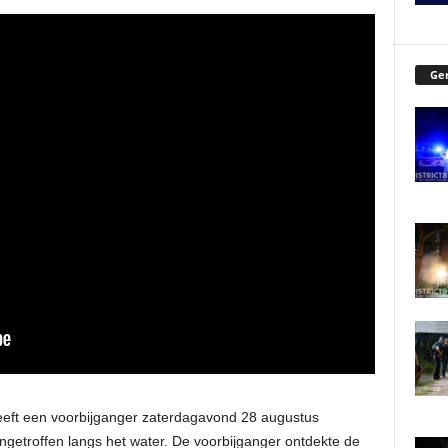
Ger
eft een voorbijganger zaterdagavond 28 augustus
ngetroffen langs het water. De voorbijganger ontdekte de