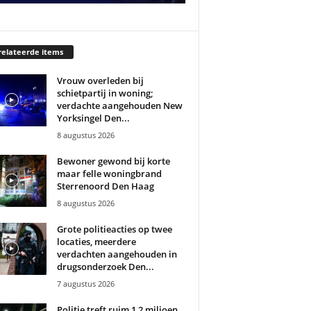
elateerde items
Vrouw overleden bij
schietpartij in woning;
verdachte aangehouden New
Yorksingel Den...
8 augustus 2026
Bewoner gewond bij korte
maar felle woningbrand
Sterrenoord Den Haag
8 augustus 2026
Grote politieacties op twee
locaties, meerdere
verdachten aangehouden in
drugsonderzoek Den...
7 augustus 2026
Politie treft ruim 1,2 miljoen