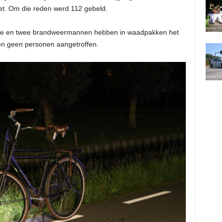
niet. Om die reden werd 112 gebeld.
se en twee brandweermannen hebben in waadpakken het
en geen personen aangetroffen.