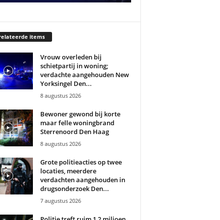
elateerde items
Vrouw overleden bij
schietpartij in woning;
verdachte aangehouden New
Yorksingel Den...
8 augustus 2026
Bewoner gewond bij korte
maar felle woningbrand
Sterrenoord Den Haag
8 augustus 2026
Grote politieacties op twee
locaties, meerdere
verdachten aangehouden in
drugsonderzoek Den...
7 augustus 2026
Politie treft ruim 1,2 miljoen