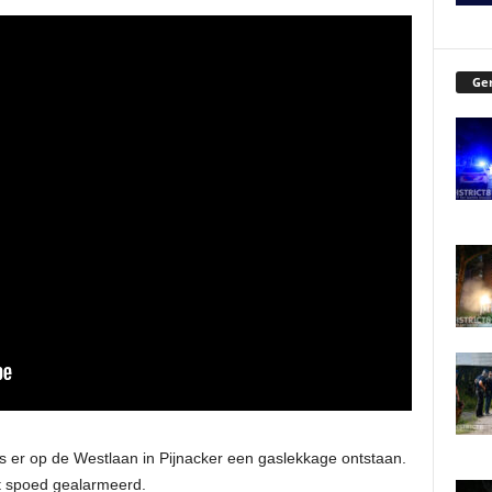
Ger
 er op de Westlaan in Pijnacker een gaslekkage ontstaan.
 spoed gealarmeerd.