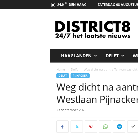
C
DEN HAAG
ZATERDAG 08 AUGUSTUS
24.9
D
i
s
t
r
i
c
HAAGLANDEN
DELFT
W
t
8
Home
Delft
Weg dicht na aantreffen van gaslekk
.
DELFT
PIJNACKER
n
Weg dicht na aant
e
t
Westlaan Pijnacke
23 september 2025