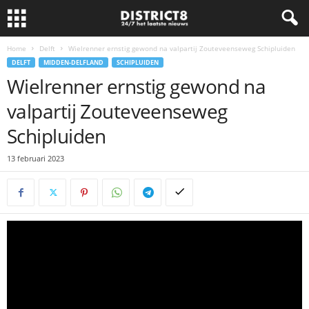
Home
Delft
Wielrenner ernstig gewond na valpartij Zouteveenseweg Schipluiden
DELFT
MIDDEN-DELFLAND
SCHIPLUIDEN
Wielrenner ernstig gewond na
valpartij Zouteveenseweg
Schipluiden
13 februari 2023